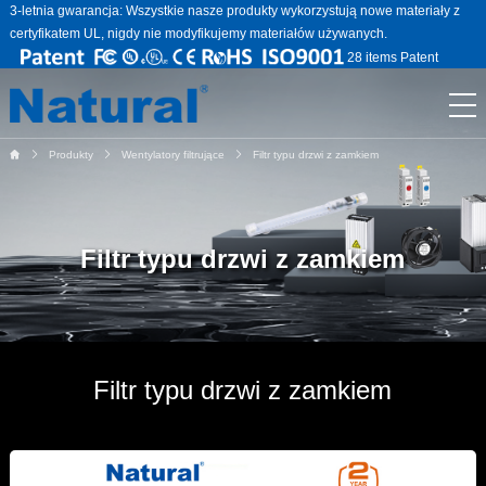
3-letnia gwarancja: Wszystkie nasze produkty wykorzystują nowe materiały z
certyfikatem UL, nigdy nie modyfikujemy materiałów używanych.
28 items Patent
Produkty
Wentylatory filtrujące
Filtr typu drzwi z zamkiem
Filtr typu drzwi z zamkiem
Filtr typu drzwi z zamkiem