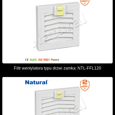
Filtr wentylatora typu drzwi zamka: NTL-FFL120