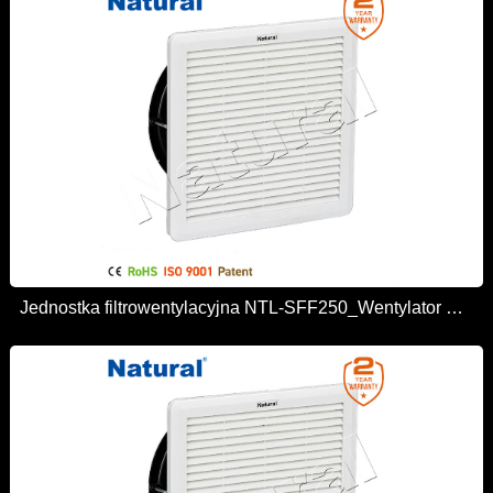
Jednostka filtrowentylacyjna NTL-SFF250_Wentylator wentylacyjny obudowy