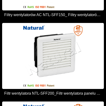
Filtry wentylatorów AC NTL-SFF150_ Filtry wentylatorów obudów
Filtr wentylatora NTL-SFF200_Filtr wentylatora panelu wentylacyjnego chłodzącego